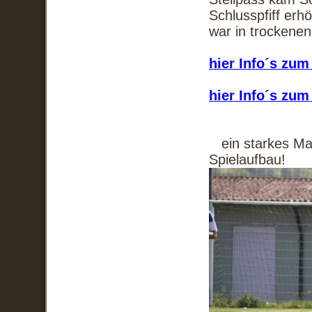
Schlusspfiff erh
war in trockene
hier Info´s zu
hier Info´s zu
ein starkes Matc
Spielaufbau!