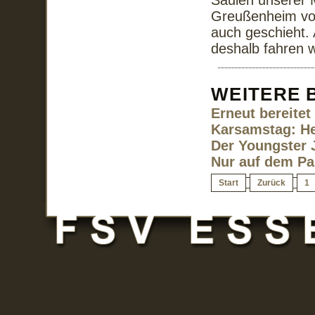
Säulen unserer 
Greußenheim vom
auch geschieht. 
deshalb fahren w
WEITERE B
Erneut bereitet
Karsamstag: H
Der Youngster J
Nur auf dem Pap
Start
Zurück
1