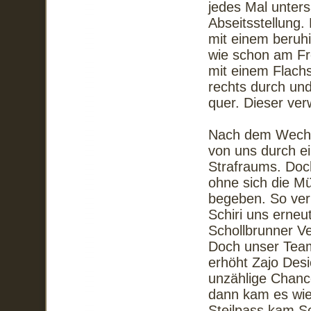
jedes Mal unters
Abseitsstellung.
mit einem beruh
wie schon am Fre
mit einem Flachs
rechts durch un
quer. Dieser ver
Nach dem Wechs
von uns durch ei
Strafraums. Doch
ohne sich die M
begeben. So verk
Schiri uns erneu
Schollbrunner Ve
Doch unser Team
erhöht Zajo Desi
unzählige Chanc
dann kam es wie 
Steilpass kam S