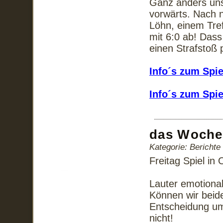
Ganz anders uns
vorwärts. Nach
Löhn, einem Tref
mit 6:0 ab! Dass
einen Strafstoß p
Info´s zum Spi
Info´s zum Spi
das Woche
Kategorie: Bericht
Freitag Spiel i
Lauter emotiona
Können wir beide
Entscheidung um 
nicht!