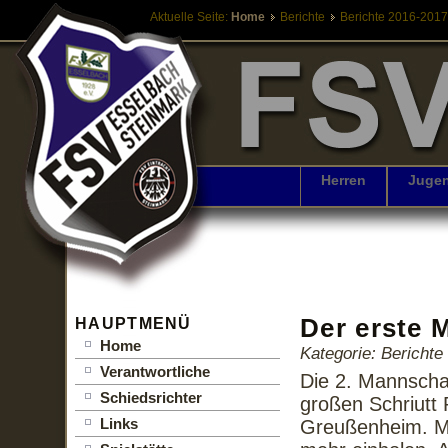
Aktuelle Seite:
Home
Berichte
Berichte 2016-2017
Herren
Juge
Der erste 
HAUPTMENÜ
Home
Kategorie: Bericht
Verantwortliche
Die 2. Mannscha
Schiedsrichter
großen Schriutt 
Links
Greußenheim. Mi