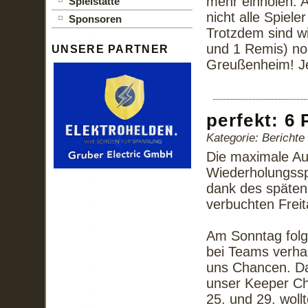
mehr einholen. A
Spielstätte
nicht alle Spiel
Sponsoren
Trotzdem sind wi
und 1 Remis) noc
UNSERE PARTNER
Greußenheim! Jet
perfekt: 6
Kategorie: Bericht
Die maximale A
Wiederholungsspi
dank des späten 
verbuchten Frei
Am Sonntag folg
bei Teams verhal
uns Chancen. Dab
unser Keeper Chr
25. und 29. woll