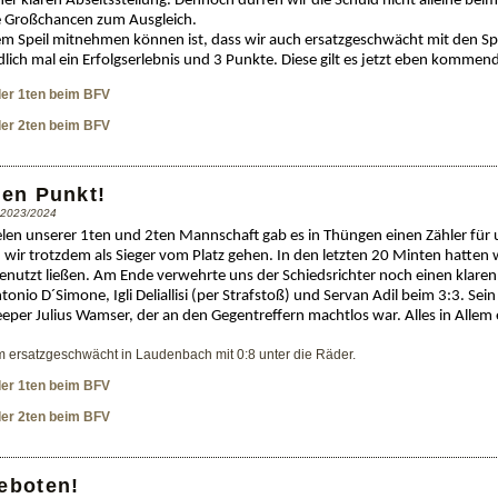
er klaren Abseitsstellung. Dennoch dürfen wir die Schuld nicht alleine beim
ge Großchancen zum Ausgleich.
em Speil mitnehmen können ist, dass wir auch ersatzgeschwächt mit den S
ndlich mal ein Erfolgserlebnis und 3 Punkte. Diese gilt es jetzt eben komme
 der 1ten beim BFV
 der 2ten beim BFV
nen Punkt!
n 2023/2024
len unserer 1ten und 2ten Mannschaft gab es in Thüngen einen Zähler für 
wir trotzdem als Sieger vom Platz gehen. In den letzten 20 Minten hatten 
ungenutzt ließen. Am Ende verwehrte uns der Schiedsrichter noch einen klare
onio D´Simone, Igli Deliallisi (per Strafstoß) und Servan Adil beim 3:3. Sei
eper Julius Wamser, der an den Gegentreffern machtlos war. Alles in Allem 
 ersatzgeschwächt in Laudenbach mit 0:8 unter die Räder.
 der 1ten beim BFV
 der 2ten beim BFV
eboten!