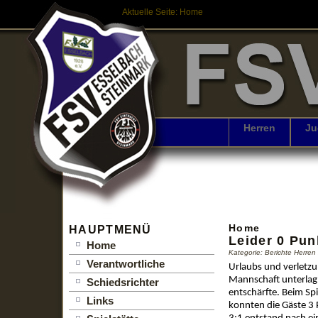
Aktuelle Seite:
Home
Herren
Ju
Home
HAUPTMENÜ
Leider 0 Pun
Home
Kategorie: Berichte Herre
Verantwortliche
Urlaubs und verletzu
Mannschaft unterlag
Schiedsrichter
entschärfte. Beim Spi
Links
konnten die Gäste 3 