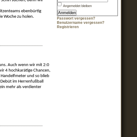
 Schiri suchen, denn wir
Angemeldet bleiben
pitzenteams ebenbürtig
nde Woche zu holen.
Passwort vergessen?
Benutzername vergessen?
Registrieren
uns. Auch wenn wir mit 2:0
wir 4 hochkarätige Chancen,
n Handelfmeter und so blieb
n Debüt im Herrenfußball
ein mehr als verdienter