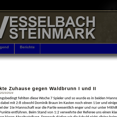
gend
Berichte
kte Zuhause gegen Waldbrunn I und II
n 2023/2024
ngsbedingt fehlten diese Woche 7 Spieler und so wurde es in beiden Manns
 dabei mit 2:8 obwohl Dominik Braun im Kasten noch einen 11er und einig
el der 1te Mannschaft war die Partie wesentlich enger und nur unter Mithil
Punkte entführen. Beim Stand von 1:2 verwehrte der Referee uns einen kl