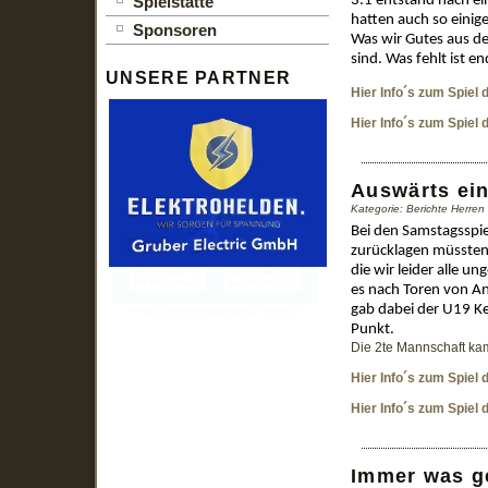
Spielstätte
3:1 entstand nach ein
hatten auch so eini
Sponsoren
Was wir Gutes aus d
sind. Was fehlt ist e
UNSERE PARTNER
Hier Info´s zum Spiel
Hier Info´s zum Spiel
Auswärts ei
Kategorie: Berichte Herre
Bei den Samstagsspie
zurücklagen müssten 
die wir leider alle 
es nach Toren von Ant
gab dabei der U19 Ke
Punkt.
Die 2te Mannschaft kam
Hier Info´s zum Spiel
Hier Info´s zum Spiel
Immer was g