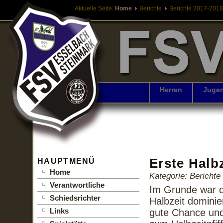
Aktuelle Seite:
Home
Berichte
Berichte 2017-2018
Herren
Juge
Erste Halbz
HAUPTMENÜ
Home
Kategorie: Bericht
Verantwortliche
Im Grunde war di
Schiedsrichter
Halbzeit dominier
Links
gute Chance und 