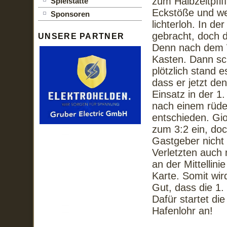
zum Halbzeitpfif
Spielstätte
Eckstöße und we
Sponsoren
lichterloh. In d
gebracht, doch d
UNSERE PARTNER
Denn nach dem We
Kasten. Dann sch
plötzlich stand 
dass er jetzt de
Einsatz in der 
nach einem rüden
entschieden. Gi
zum 3:2 ein, doc
Gastgeber nicht 
Verletzten auch 
an der Mittellin
Karte. Somit wir
Gut, dass die 1.
Dafür startet di
Hafenlohr an!