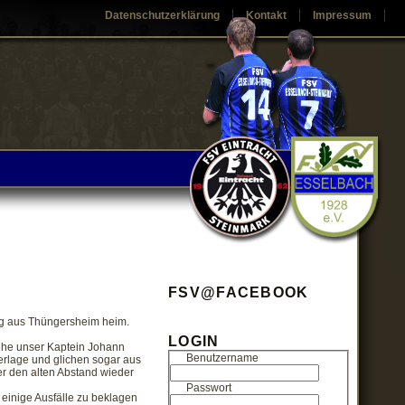
Datenschutzerklärung
Kontakt
Impressum
FSV@FACEBOOK
lug aus Thüngersheim heim.
LOGIN
 ehe unser Kaptein Johann
Benutzername
rlage und glichen sogar aus
er den alten Abstand wieder
Passwort
 einige Ausfälle zu beklagen