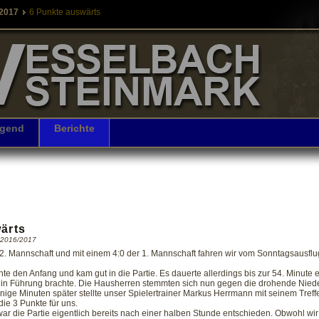
-2017
6 Punkte auswärts
gend
Berichte
ärts
n 2016/2017
 2. Mannschaft und mit einem 4:0 der 1. Mannschaft fahren wir vom Sonntagsausf
te den Anfang und kam gut in die Partie. Es dauerte allerdings bis zur 54. Minute
in Führung brachte. Die Hausherren stemmten sich nun gegen die drohende Niede
enige Minuten später stellte unser Spielertrainer Markus Herrmann mit seinem Treff
die 3 Punkte für uns.
war die Partie eigentlich bereits nach einer halben Stunde entschieden. Obwohl wir