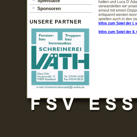
Spielstätte
hatten und Luca D´Adam
verwandelten wir unser
Sponsoren
erneut mit einem Doppe
de
entspannt werden konnt
lage
spielten auch in den z
UNSERE PARTNER
Infos zum Spiel der I.
Infos zum Spiel der II
n
trainer
ann
d
e