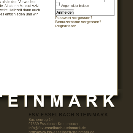
rs als in den Vorwochen
te. Als denn Maksut Azizi
Angemeldet bleiben
zweite Halbzeit dann auch
les entschieden und wir
Passwort vergessen?
Benutzername vergessen?
Registrieren
FSV ESSELBACH STEINMARK
Buchenweg 14
97839 Esselbach-Kredenbach
info@fsv-esselbach-steinmark.de
http://www.fsv-esselbach-steinmark.de